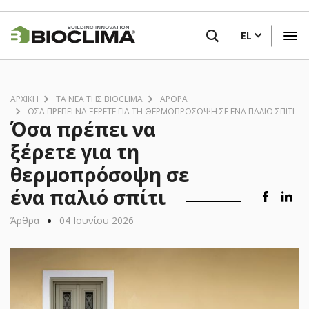
Παράκαμψη
ΒΡΕΙΤΕ ΕΝΑ ΚΑΤΑΣΤΗΜΑ ΚΟΝΤΑ ΣΑΣ
προς
EL
το
κυρίως
περιεχόμενο
ΑΡΧΙΚΗ
ΤΑ ΝΈΑ ΤΗΣ BIOCLIMA
ΆΡΘΡΑ
ΌΣΑ ΠΡΈΠΕΙ ΝΑ ΞΈΡΕΤΕ ΓΙΑ ΤΗ ΘΕΡΜΟΠΡΌΣΟΨΗ ΣΕ ΈΝΑ ΠΑΛΙΌ ΣΠΊΤΙ
Όσα πρέπει να
ξέρετε για τη
θερμοπρόσοψη σε
ένα παλιό σπίτι
•
Άρθρα
04 Ιουνίου 2026