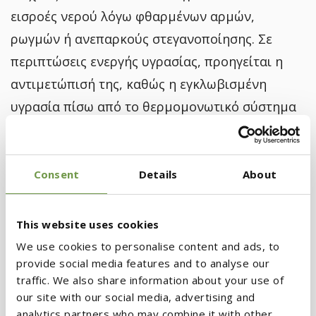
εισροές νερού λόγω φθαρμένων αρμών,
ρωγμών ή ανεπαρκούς στεγανοποίησης. Σε
περιπτώσεις ενεργής υγρασίας, προηγείται η
αντιμετώπισή της, καθώς η εγκλωβισμένη
υγρασία πίσω από το θερμομονωτικό σύστημα
μπορεί να οδηγήσει σε υποβάθμιση των υλικών
και ανάπτυξη μούχλας στο μέλλον.
Consent
Details
About
Παράλληλα, γίνεται αξιολόγηση της δομικής
κατάστασης των εξωτερικών τοίχων, ώστε να
This website uses cookies
εντοπιστούν αποσαθρωμένα επιχρίσματα,
We use cookies to personalise content and ads, to
ευάλωτα σημεία ή ρωγμές που πρέπει να
provide social media features and to analyse our
traffic. We also share information about your use of
επισκευαστούν πριν την εφαρμογή. Οι
our site with our social media, advertising and
επιφάνειες πρέπει να είναι σταθερές, καθαρές
analytics partners who may combine it with other