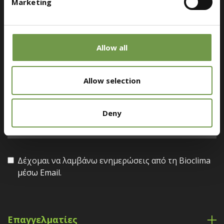
Marketing
Βρείτε ένα κατάστημα κοντά σας
Allow all
Μείνετε Ενημερωμένοι
Κάντε εγγραφή στο Newsletter μας για να λαμβάνετε νέα
Allow selection
και προσφορές της Bioclima.
Deny
Δέχομαι να λαμβάνω ενημερώσεις από τη Bioclima
μέσω Email.
Επαγγελματίες