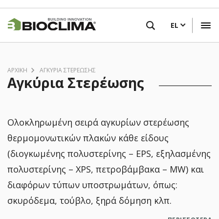
Παράκαμψη
ΒΡΕΙΤΕ ΕΝΑ ΚΑΤΑΣΤΗΜΑ ΚΟΝΤΑ ΣΑΣ
προς
EL
το
κυρίως
περιεχόμενο
ΑΡΧΙΚΗ
ΑΓΚΎΡΙΑ ΣΤΕΡΈΩΣΗΣ
Αγκύρια Στερέωσης
Ολοκληρωμένη σειρά αγκυρίων στερέωσης
θερμομονωτικών πλακών κάθε είδους
(διογκωμένης πολυστερίνης – EPS, εξηλασμένης
πολυστερίνης – XPS, πετροβάμβακα – MW) και
διαφόρων τύπων υποστρωμάτων, όπως:
σκυρόδεμα, τούβλο, ξηρά δόμηση κλπ.