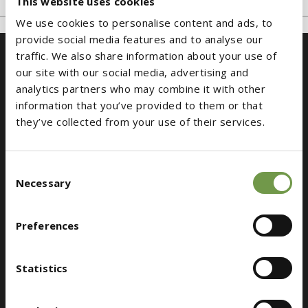
This website uses cookies
We use cookies to personalise content and ads, to
provide social media features and to analyse our
traffic. We also share information about your use of
our site with our social media, advertising and
analytics partners who may combine it with other
information that you’ve provided to them or that
they’ve collected from your use of their services.
Εξυπηρέτηση Πελατών
Consent
Λεωφόρος Μεγαρίδος Θέση Καλλιστήρι, 19300,
Necessary
Selection
Ασπρόπυργος
bioclima@druckfarbengroup.com
Preferences
(+30) 210 5519500
Statistics