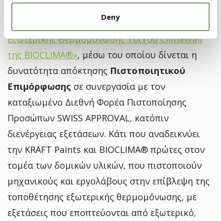
αξίας. Στο πλαίσιο αυτό, έχει δημιουργήσει ένα
Deny
σχήμα Σεμιναρίων
«Επιβλέποντος Συστημάτων
Εξωτερικής Θερμομόνωσης Τοίχου ClimaWall
της BIOCLIMA®»
, μέσω του οποίου δίνεται η
δυνατότητα απόκτησης
Πιστοποιητικού
Επιμόρφωσης
σε συνεργασία με τον
καταξιωμένο Διεθνή Φορέα Πιστοποίησης
Προσώπων SWISS APPROVAL, κατόπιν
διενέργειας εξετάσεων. Κάτι που αναδεικνύει
την KRAFT Paints και BIOCLIMA® πρώτες στον
τομέα των δομικών υλικών, που πιστοποιούν
μηχανικούς και εργολάβους στην επίβλεψη της
τοποθέτησης εξωτερικής θερμομόνωσης, με
εξετάσεις που εποπτεύονται από εξωτερικό,