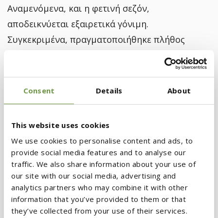
Αναμενόμενα, και η φετινή σεζόν,
αποδεικνύεται εξαιρετικά γόνιμη.
Συγκεκριμένα, πραγματοποιήθηκε πλήθος
σεμιναρίων στην
Αθήνα, τη Θεσσαλονίκη, το
Βόλο, τη Μυτιλήνη, τη Χίο, τη Σάμο, την
Εύβοια
, με θέμα τα οφέλη, τα μυστικά και τα
Consent
Details
About
κρίσιμα σημεία υλοποίησης της εξωτερικής
θερμομόνωσης, σε συνάρτηση πάντοτε με τα
This website uses cookies
πιστοποιημένα συστήματα
BIOCLIMA®
.
We use cookies to personalise content and ads, to
Ακόμη, πραγματοποιήθηκαν σεμινάρια για την
provide social media features and to analyse our
καινούρια Πατητή Τεχνοτροπία
Arterra Patiti
traffic. We also share information about your use of
our site with our social media, advertising and
της KRAFT Paints, αλλά και συνδυαστικές
analytics partners who may combine it with other
παρουσιάσεις των δύο δημοφιλών προϊοντικών
information that you’ve provided to them or that
λύσεων. Επιπλέον, με μεγάλη επιτυχία
they’ve collected from your use of their services.