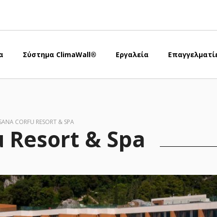
α
Σύστημα ClimaWall®
Εργαλεία
Επαγγελματί
SANA CORFU RESORT & SPA
 Resort & Spa