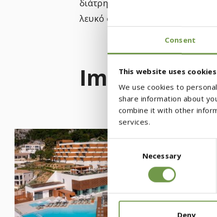
διάτρητα μεταλλικά στοιχεία και
λευκό σε συμφωνία με το γήινο 
Consent
Image Galler
This website uses cookies
We use cookies to personali
share information about you
combine it with other infor
services.
Consent
Necessary
Selection
Deny