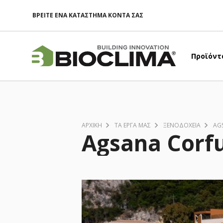
Παράκαμψη
ΒΡΕΙΤΕ ΕΝΑ ΚΑΤΑΣΤΗΜΑ ΚΟΝΤΑ ΣΑΣ
προς
το
κυρίως
περιεχόμενο
Προϊόντ
ΑΡΧΙΚΗ
ΤΑ ΈΡΓΑ ΜΑΣ
ΞΕΝΟΔΟΧΕΊΑ
AG
Agsana Corfu