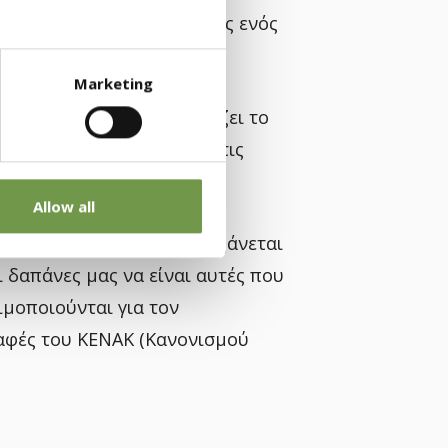
ευρές ενός υλικού, πάχους ενός
βαθμό Κέλβιν.
Marketing
τίστασης (R),
που εκφράζει το
ά η θερμότητα μέσα από τις
Allow all
η θερμοπερατότητα και αυξάνεται
 δαπάνες μας να είναι αυτές που
σιμοποιούνται για τον
αφές του ΚΕΝΑΚ (Κανονισμού