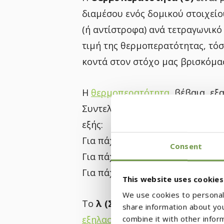
διαμέσου ενός δομικού στοιχείο
(ή αντίστροφα) ανά τετραγωνικό
τιμή της θερμοπερατότητας, τόσ
κοντά στον στόχο μας βρισκόμα
Η
θερμοπερατότητα
, βέβαια, εξ
Συντελεστή Θερμικής Αγωγιμότητ
εξής:
Για πάχος υλικού 5 cm, το U ≈ 0
Consent
Για πάχος υλικού 7 cm, το U ≈ 0
Για πάχος υλικού 10 cm, το U ≈ 
This website uses cookies
We use cookies to personali
Το
λ (Συντελεστής Θερμικής 
share information about you
εξηλασμένη πολυστερίνη
(δημοφ
combine it with other infor