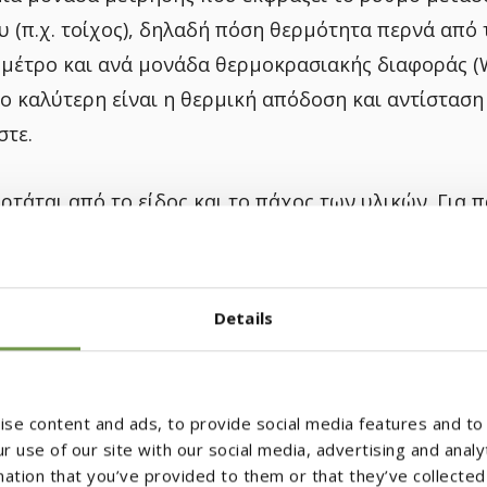
υ (π.χ. τοίχος), δηλαδή πόση θερμότητα περνά από 
 μέτρο και ανά μονάδα θερμοκρασιακής διαφοράς (W
ο καλύτερη είναι η θερμική απόδοση και αντίσταση 
στε.
αρτάται από το είδος και το πάχος των υλικών. Για 
ας (λ) = 0,035 W/mK, η τιμή της θερμοπερατότητα
,70 W/m²K
Details
,50 W/m²K
0,35 W/m²K
se content and ads, to provide social media features and to 
Αγωγιμότητας
) = 0,035W/mK δεν επιλέχθηκε τυχαία
r use of our site with our social media, advertising and anal
ιλή υλικά μόνωσης) κινούνται γύρω από αυτήν την τ
mation that you’ve provided to them or that they’ve collected