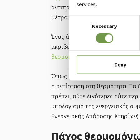
services.
αντιπροσωπεύει την ποσότητα θε
μέτρου, όταν η διαφορά θερμοκ
Consent
Necessary
Selection
Ένας άλλος δείκτης που αξίζει να
ακριβώς αντίστροφο του συντελ
θερμομονωτικές πλάκες
και όσο
Deny
Όπως και να ‘χει, βλέπουμε ότι
η αντίσταση στη θερμότητα. Το 
πρέπει, ούτε λιγότερες ούτε περι
υπολογισμό της ενεργειακής συ
Ενεργειακής Απόδοσης Κτηρίων).
Πάχος θερμομόν