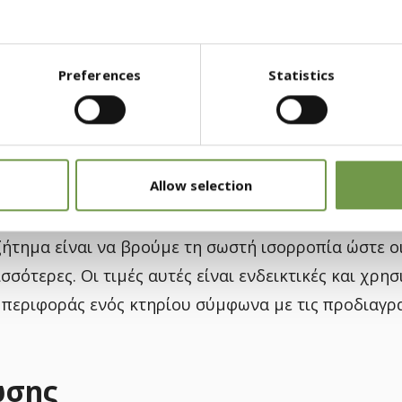
ρμότητας (σε Watt) που περνά από τις απέναντι πλ
ρασίας μεταξύ των δύο επιφανειών ισούται με ένα 
Preferences
Statistics
 έχετε κατά νου, είναι ο
συντελεστής Θερμικής Αν
εστή θερμοπερατότητας. Μετρά πόσο δύσκολα περν
 υψηλότερος αυτός ο δείκτης τόσο καλύτερα.
Allow selection
 καθώς αυξάνεται το πάχος της μόνωσης μειώνεται 
ζήτημα είναι να βρούμε τη σωστή ισορροπία ώστε οι
σσότερες. Οι τιμές αυτές είναι ενδεικτικές και χρη
μπεριφοράς ενός κτηρίου σύμφωνα με τις προδιαγρ
ωσης