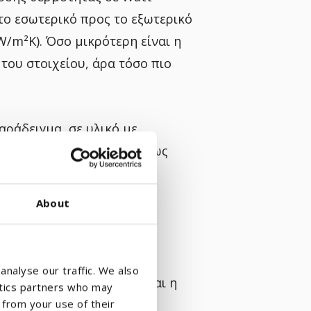
το εσωτερικό προς το εξωτερικό
/m²K). Όσο μικρότερη είναι η
του στοιχείου, άρα τόσο πιο
παράδειγμα, σε υλικό με
ς διαμορφώνεται περίπου ως
About
analyse our traffic. We also
. Τόσο η
διογκωμένη
όσο και η
ytics partners who may
ιμή. Η τιμή αυτή
 from your use of their