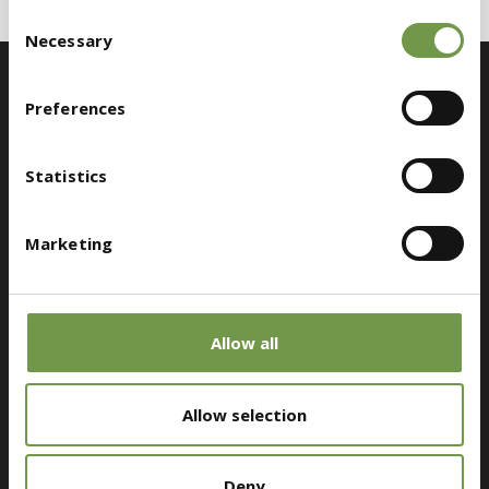
Consent
Necessary
Selection
Preferences
Statistics
Εξυπηρέτηση Πελατών
Marketing
Λεωφόρος Μεγαρίδος Θέση Καλλιστήρι, 19300,
Ασπρόπυργος
Allow all
bioclima@druckfarbengroup.com
(+30) 210 5519500
Allow selection
Deny