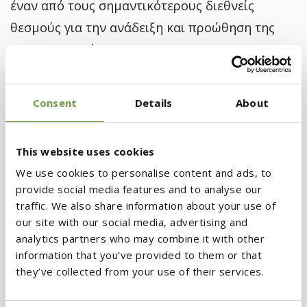
έναν από τους σημαντικότερους διεθνείς
θεσμούς για την ανάδειξη και προώθηση της
αρχιτεκτονικής.
Η κύρια εκδήλωση του OPEN HOUSE Athens,
Consent
Details
About
Open Tours
, αφορούσε ξεναγήσεις σε πάνω από
50 ιστορικά, σύγχρονα, δημόσια και ιδιωτικά
This website uses cookies
κτίρια, σε χώρους κατοικίας, εργασίας,
We use cookies to personalise content and ads, to
πολιτισμού, αναψυχής και λατρείας αλλά και σε
provide social media features and to analyse our
μνημεία με ιδιαίτερο αρχιτεκτονικό
traffic. We also share information about your use of
ενδιαφέρον. Οι 400 εθελοντές της εκδήλωσης,
our site with our social media, advertising and
analytics partners who may combine it with other
που χορήγησε ο Όμιλος Druckfarben,
information that you’ve provided to them or that
ξενάγησαν το κοινό σε 53 κτίρια από την
they’ve collected from your use of their services.
Κηφισιά μέχρι το Φάληρο.