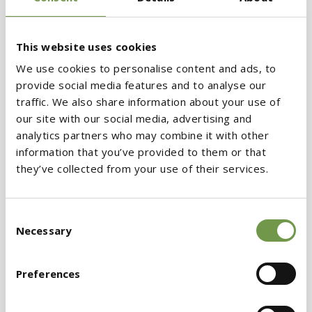
χρησιμοποιούνται πρέπει να σέβονται το
περιβάλλον και να προστατεύουν την
This website uses cookies
αλλοίωση των Κυκλάδων.
We use cookies to personalise content and ads, to
provide social media features and to analyse our
traffic. We also share information about your use of
Τα σεμινάρια υλοποιήθηκαν από τους κ.
our site with our social media, advertising and
Αναστάσιο Μπασιάρη, Τεχνική Υποστήριξη
analytics partners who may combine it with other
Χρωμάτων, & κ. Κωνσταντίνο Γιαβρούτα, Χημικό
information that you’ve provided to them or that
they’ve collected from your use of their services.
Μηχανικό , οι οποίοι μέσω της τεχνογνωσίας
και εξειδικευμένης γνώσης τους προσέφεραν
χρήσιμες πληροφορίες και απάντησαν σε
Consent
Necessary
Selection
ερωτήσεις των τοπικών συνεργατών. Υπήρξε
έντονη διαδραστικότητα με τους
Preferences
συμμετέχοντες οι οποίοι εξέφρασαν απορίες
και διαπιστώσεις ενώ το τμήμα πωλήσεων μέσω