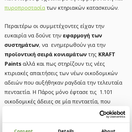
πυροπροστασία
των κτηριακών κατασκευών.
Περαιτέρω οι συμμετέχοντες είχαν την
ευκαιρία να δούνε την
εφαρμογή των
συστημάτων
, να ενημερωθούν για την
προϊοντική σειρά κονιαμάτων
της
KRAFT
Paints
αλλά και πως στηρίζουν τις νέες
κτιριακές απαιτήσεις των νέων οικοδομικών
αδειών που αυξήθηκαν ραγδαία την τελευταία
πενταετία. Η Πάρος μόνο έφτασε τις 1.101
οικοδομικές άδειες σε μία πενταετία, που
αντιστοιχούν σε 281.094 τ.μ. με βάση τα
στοιχεία της
Εθνικής Στατιστικής Υπηρεσίας,
συνεπώς οι λύσεις και τα προϊόντα που
Consent
Details
About