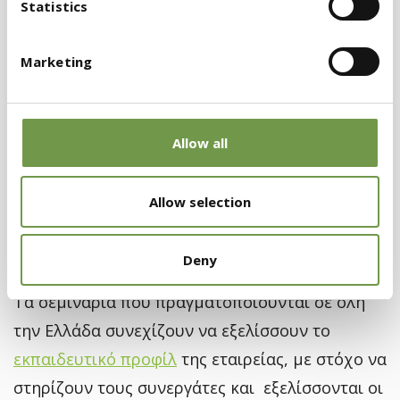
Statistics
του κ. Χρυσανθακόπουλου Κωνσταντίνου και
του κ. Ζουγανέλη Γεράσιμου βοήθησαν το κοινό
Marketing
σε εμπορικά θέματα που τέθηκαν.
Η πυροπροστασία κτιρίων και η συμβολή των
Allow all
συστημάτων εξωτερικής θερμομόνωσης σε
αυτή καθώς και η επισήμανση των τεχνικών
Allow selection
λεπτομερειών κατά την εφαρμογή των ΣΕΘ
μονοπώλησε το ενδιαφέρον του κοινού.
Deny
Τα σεμινάρια που πραγματοποιούνται σε όλη
την Ελλάδα συνεχίζουν να εξελίσσουν το
εκπαιδευτικό προφίλ
της εταιρείας, με στόχο να
στηρίζουν τους συνεργάτες και εξελίσσονται οι