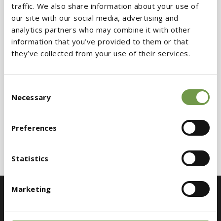
στήριξή της προς αρχιτέκτονες, μηχανικούς και
traffic. We also share information about your use of
our site with our social media, advertising and
εργολάβους που επιδιώκουν υψηλά πρότυπα
analytics partners who may combine it with other
βιωσιμότητας στα έργα εξωτερικής
information that you’ve provided to them or that
θερμομόνωσης.
they’ve collected from your use of their services.
Η δυνατότητα παροχής αναλυτικών και
Consent
στοχευμένων EPD για κάθε προϊόν ξεχωριστά
Necessary
Selection
επιβεβαιώνει για ακόμη μία φορά πως η
BIOCLIMA αποτελεί τον αξιόπιστο συνεργάτη
Preferences
για υπεύθυνες και αποδοτικές κατασκευές.
Statistics
Marketing