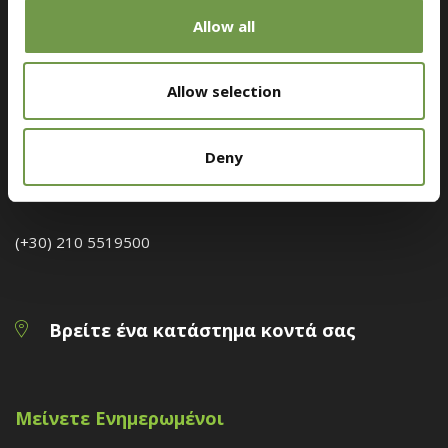
Allow all
Εξυπηρέτηση Πελατών
Allow selection
Λεωφόρος Μεγαρίδος Θέση Καλλιστήρι, 19300,
Ασπρόπυργος
Deny
bioclima@druckfarbengroup.com
(+30) 210 5519500
Βρείτε ένα κατάστημα κοντά σας
Μείνετε Ενημερωμένοι