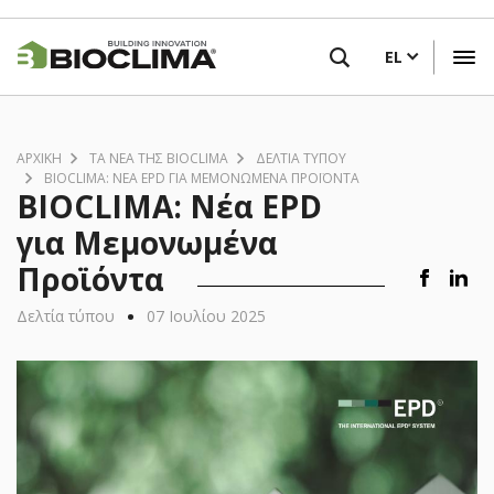
Παράκαμψη
ΒΡΕΙΤΕ ΕΝΑ ΚΑΤΑΣΤΗΜΑ ΚΟΝΤΑ ΣΑΣ
προς
EL
το
κυρίως
περιεχόμενο
ΑΡΧΙΚΗ
ΤΑ ΝΈΑ ΤΗΣ BIOCLIMA
ΔΕΛΤΊΑ ΤΎΠΟΥ
BIOCLIMA: ΝΈΑ EPD ΓΙΑ ΜΕΜΟΝΩΜΈΝΑ ΠΡΟΪΌΝΤΑ
BIOCLIMA: Νέα EPD
για Μεμονωμένα
Προϊόντα
•
Δελτία τύπου
07 Ιουλίου 2025