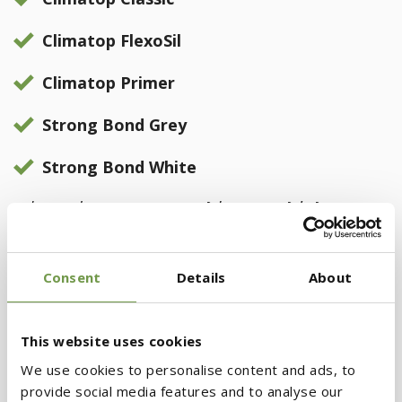
Climatop FlexoSil
Climatop Primer
Strong Bond Grey
Strong Bond White
Μέχρι σήμερα, οι EPD καλύπτουν ολόκληρα
συστήματα θερμομόνωσης. Πλέον, μπορούμε
να προσφέρουμε EPD και για κάθε προϊόν
Consent
Details
About
ξεχωριστά, όταν αυτό απαιτείται από τις
προδιαγραφές του έργου.
This website uses cookies
We use cookies to personalise content and ads, to
Με αυτήν την εξέλιξη, η BIOCLIMA ενισχύει τη
provide social media features and to analyse our