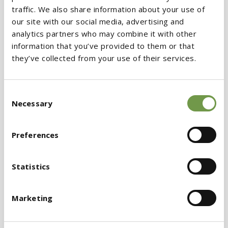
traffic. We also share information about your use of
αυστηρά διεθνή
συστήματα πιστοποίησης
our site with our social media, advertising and
βιωσιμότητας
για κτήρια. Αυτό σημαίνει ότι
analytics partners who may combine it with other
χρησιμοποιώντας τα εν λόγω προϊόντα, οι
information that you’ve provided to them or that
they’ve collected from your use of their services.
πιθανότητες να χαρακτηριστεί ένα κτήριο ως
BREEAM αυξάνονται. Το BREEAM
εξετάζει
διάφορες
περιβαλλοντικές και βιώσιμες
Consent
Necessary
Selection
πρακτικές
ενός κτηρίου / σπιτιού, βάζοντας
στην εξίσωση όρους όπως
ενεργειακή
Preferences
απόδοση
(κατανάλωση ενέργειας, εκπομπές
CO₂),
υλικά και πόρους
(βιωσιμότητα υλικών,
Statistics
ανακυκλωσιμότητα),
διαχείριση και
εξοικονόμηση νερού
, ποιότητα εσωτερικού
Marketing
αέρα, φυσικό φωτισμό, ακουστική, διαχείριση
αποβλήτων, προστασία βιοποικιλότητας. Αυτό