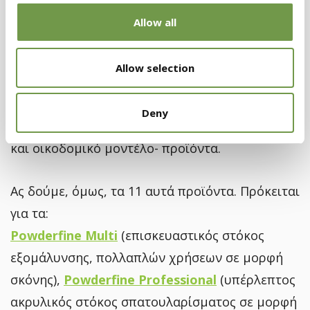
βέβαια δεν συνεπάγεται ότι το παλιό μας σπίτι
Allow all
θα αναβαθμιστεί απλώς αν χρησιμοποιήσουμε
απλώς προϊόντα με πιστοποίηση EMICODE®
Allow selection
PLUS
EC1
, όπως τα παρακάτω. Σημαίνει, όμως, ότι
έχουμε χρησιμοποιήσει τα καλύτερα -και πιο
Deny
κοντά στο σύγχρονο βιώσιμο κατασκευαστικό
και οικοδομικό μοντέλο- προϊόντα.
Ας δούμε, όμως, τα 11 αυτά προϊόντα. Πρόκειται
για τα:
Powderfine Multi
(επισκευαστικός στόκος
εξομάλυνσης, πολλαπλών χρήσεων σε μορφή
σκόνης),
Powderfine Professional
(υπέρλεπτος
ακρυλικός στόκος σπατουλαρίσματος σε μορφή