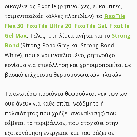
οικογένειας Fixotile (ρητινούχες, εύκαμπτες,
τσιμεντοειδείς κόλλες πλακιδίων): τα
FixoTile
Flex 30
,
FixoTile Ultra 20
,
FixoTile Gel
,
Fixotile
Gel Max
.
Τέλος, στη λίστα ανήκει και το
Strong
Bond
(Strong Bond Grey και Strong Bond
White), που είναι ινοπλισμένο, ρητινούχο
κονίαμα για επικόλληση και χρησιμοποιείται ως
βασικό επίχρισμα θερμομονωτικών πλακών.
Τα ανωτέρω προϊόντα θεωρούνται «εκ των ων
ουκ άνευ» για κάθε σπίτι (νεόδμητο ή
παλαιότητας που χρήζει ανακαίνισης) που
σέβεται το περιβάλλον, που στοχεύει στην
εξοικονόμηση ενέργειας και που βάζει σε