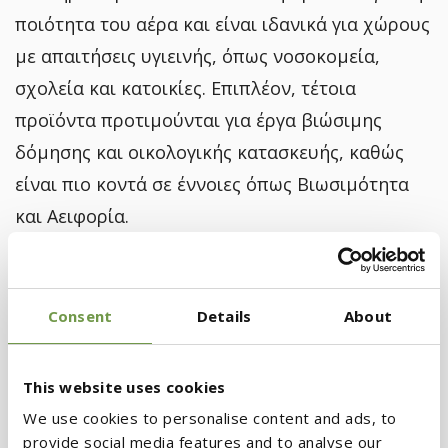
ποιότητα του αέρα και είναι ιδανικά για χώρους
με απαιτήσεις υγιεινής, όπως νοσοκομεία,
σχολεία και κατοικίες. Επιπλέον, τέτοια
προϊόντα προτιμούνται για έργα βιώσιμης
δόμησης και οικολογικής κατασκευής, καθώς
είναι πιο κοντά σε έννοιες όπως Βιωσιμότητα
και Αειφορία.
Και για του λόγου το αληθές, τα 11 αυτά
προϊόντα έχουν λάβει επίσημη διαβεβαίωση ότι
Consent
Details
About
καλύπτουν και τις προδιαγραφές
της πιστοποίησης BREEAM (
Building Research
This website uses cookies
Establishment Environmental Assessment
We use cookies to personalise content and ads, to
Method
), που είναι από τα πιο διαδεδομένα και
provide social media features and to analyse our